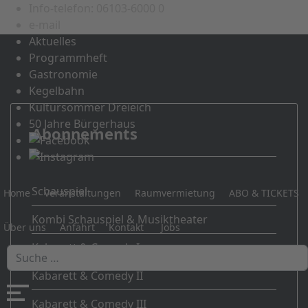
Info-telefon: 06103-6000 0
e-mail
Aktuelles
Programmheft
Gastronomie
Kegelbahn
Kultursommer Dreieich
50 Jahre Bürgerhaus
Abonnements
Schauspiel
Home
Veranstaltungen
Raumvermietung
ABO & TICKETS
Kombi Schauspiel & Musiktheater
Über uns
Anfahrt
Kontakt
Jobs
Kabarett & Comedy I
Kabarett & Comedy II
Kabarett & Comedy III