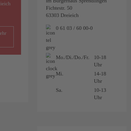
im Bürgerhaus Sprendlingen
ieich
Fichtestr. 50
63303 Dreieich
0 61 03 / 60 00-0
ehr
Mo./Di./Do./Fr.
10-18
Uhr
Mi.
14-18
Uhr
Sa.
10-13
Uhr