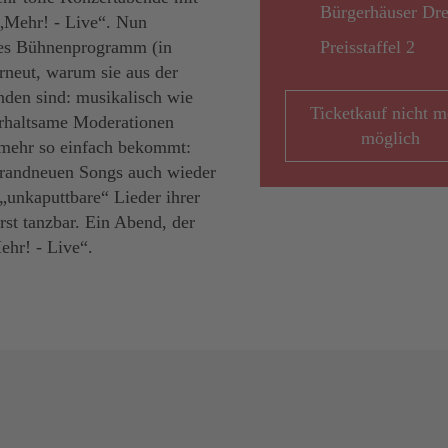
Bürgerhäuser Dre
„Mehr! - Live“. Nun
ftes Bühnenprogramm (in
Preisstaffel 2
rneut, warum sie aus der
den sind: musikalisch wie
Ticketkauf nicht m
erhaltsame Moderationen
möglich
t mehr so einfach bekommt:
brandneuen Songs auch wieder
„unkaputtbare“ Lieder ihrer
st tanzbar. Ein Abend, der
ehr! - Live“.