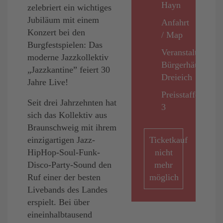
Hayn
zelebriert ein wichtiges
Jubiläum mit einem
Anfahrt
Konzert bei den
/ Map
Burgfestspielen: Das
Veranstalter:
moderne Jazzkollektiv
Bürgerhäuser
„Jazzkantine” feiert 30
Dreieich
Jahre Live!
Preisstaffel
Seit drei Jahrzehnten hat
3
sich das Kollektiv aus
Braunschweig mit ihrem
einzigartigen Jazz-
Ticketkauf
HipHop-Soul-Funk-
nicht
Disco-Party-Sound den
mehr
Ruf einer der besten
möglich
Livebands des Landes
erspielt. Bei über
eineinhalbtausend