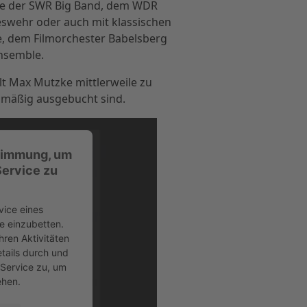
ise der SWR Big Band, dem WDR
swehr oder auch mit klassischen
, dem Filmorchester Babelsberg
Ensemble.
lt Max Mutzke mittlerweile zu
lmäßig ausgebucht sind.
stimmung, um
ervice zu
vice eines
te einzubetten.
hren Aktivitäten
etails durch und
Service zu, um
ehen.