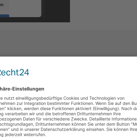
en
sent Management
t24