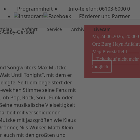
Programmheft
Info-telefon: 06103-6000 0
Förderer und Partner
tzplan
Anfahrt
Service
Archiv
Livecam
Mi, 24.06.2026, 20:00 
Ort: Burg Hayn
Anfahrt
Map
Preisstaffel 1
Ticketkauf nicht mehr
möglich
und Songwriters Max Mutzke
ait Until Tonight“, mit dem er
belegte. Seitdem begeistert der
g-weichen Stimme seine Fans mit
, ob Pop, Rock, Soul, Funk oder
eine musikalische Vielseitigkeit
narbeit mit verschiedenen
 Mutzke mit Jazzgrößen wie Klaus
Brönner, Nils Wülker, Matti Klein
er auch mit den größten und