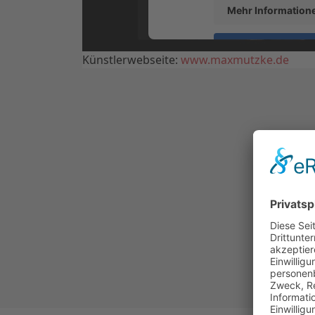
Mehr Information
Akzeptieren
Künstlerwebseite:
www.maxmutzke.de
powered by
Usercentrics Con
Platform
&
eRech