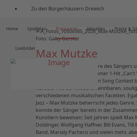
Zu den Bürgerhäusern Dreieich
Home
Spielplan
Programm
Aktuelles
Preise & Si
Foto: Gaby Gerster
Livebilder
Max Mutzke
Die beeindruckende Karriere des Sängers 
begann 2004 mit dem Nummer 1-Hit „Can’t W
den 8. Platz beim Eurovision Song Contest 
Künstler mit der wiedererkennbaren, souli
verschiedenen musikalischen Facetten. Egal
Jazz – Max Mutzke beherrscht jedes Genre. S
konnte der Sänger bereits in der Zusamme
Künstlern beweisen: Seit Jahren spielt Max
Doldinger, Wolfgang Haffner, Bill Evans, Till 
Band, Marialy Pacheco und vielen mehr, ab