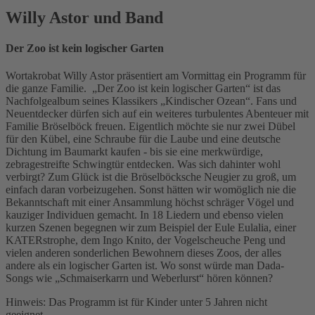
Willy Astor und Band
Der Zoo ist kein logischer Garten
Wortakrobat Willy Astor präsentiert am Vormittag ein Programm für
die ganze Familie. „Der Zoo ist kein logischer Garten“ ist das
Nachfolgealbum seines Klassikers „Kindischer Ozean“. Fans und
Neuentdecker dürfen sich auf ein weiteres turbulentes Abenteuer mit
Familie Bröselböck freuen. Eigentlich möchte sie nur zwei Dübel
für den Kübel, eine Schraube für die Laube und eine deutsche
Dichtung im Baumarkt kaufen - bis sie eine merkwürdige,
zebragestreifte Schwingtür entdecken. Was sich dahinter wohl
verbirgt? Zum Glück ist die Bröselböcksche Neugier zu groß, um
einfach daran vorbeizugehen. Sonst hätten wir womöglich nie die
Bekanntschaft mit einer Ansammlung höchst schräger Vögel und
kauziger Individuen gemacht. In 18 Liedern und ebenso vielen
kurzen Szenen begegnen wir zum Beispiel der Eule Eulalia, einer
KATERstrophe, dem Ingo Knito, der Vogelscheuche Peng und
vielen anderen sonderlichen Bewohnern dieses Zoos, der alles
andere als ein logischer Garten ist. Wo sonst würde man Dada-
Songs wie „Schmaiserkarrn und Weberlurst“ hören können?
Hinweis: Das Programm ist für Kinder unter 5 Jahren nicht
geeignet.