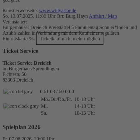
Künstlerwebseite:
www.willyastor.de
So, 13.07.2025, 11:00 Uhr
Ort: Burg Hayn
Anfahrt / Map
Veranstalter:
Bürgerhäuser Dreieich
Preisstaffel 5
Familientag
Schüler*Innen und
Azubis zahlen in Verbindung mit dem Kauf einer regulären
Eintrittskarte 9€.
Ticketkauf nicht mehr möglich
Ticket Service
Ticket Service Dreieich
im Bürgerhaus Sprendlingen
Fichtestr. 50
63303 Dreieich
0 61 03 / 60 00-0
Mo./Di./Do./Fr.
10-18 Uhr
Mi.
14-18 Uhr
Sa.
10-13 Uhr
Spielplan 2026
Fr, 07.08.2026, 20:00 Uhr