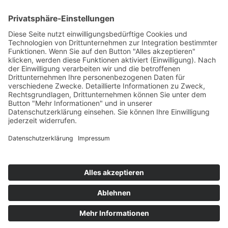
Programm
Aktuelles
Preise & Sitzplan
Anfahrt
Service
Archiv
2025
2024
2023
2022
2021
2020
2019
2018
2017
2016
2015
Livecam
Livebilder
Zu den Bürgerhäusern Dreieich
Info-telefon: 06103-6000 0
Programmheft
Förderer und Partner