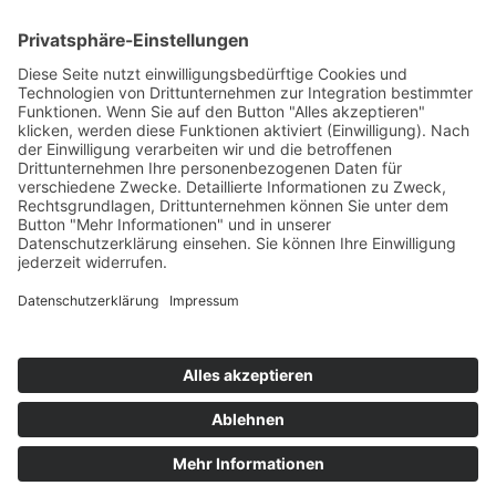
Home
Veranstaltungen
Raumvermietung
ABO & TICKETS
Über uns
Anfahrt
Kontakt
Jobs
Info-telefon: 06103-6000 0
e-mail
Aktuelles
Programmheft
Gastronomie
Kegelbahn
Kultursommer Dreieich
50 Jahre Bürgerhaus