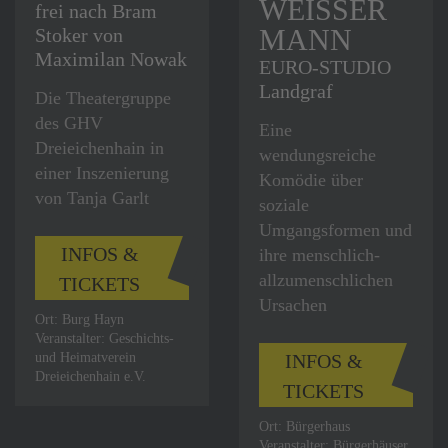
WEISSER M
frei nach Bram
ANN
Stoker von
Maximilan Nowak
EURO-STUDIO
Landgraf
Die Theatergruppe
des GHV
Eine
Dreieichenhain in
wendungsreiche
einer Inszenierung
Komödie über
von Tanja Garlt
soziale
Umgangsformen und
INFOS &
ihre menschlich-
allzumenschlichen
TICKETS
Ursachen
Ort: Burg Hayn
Veranstalter: Geschichts-
und Heimatverein
INFOS &
Dreieichenhain e.V.
TICKETS
Ort: Bürgerhaus
Veranstalter: Bürgerhäuser