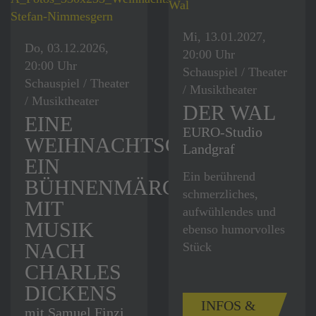
Mi, 13.01.2027,
Do, 03.12.2026,
20:00 Uhr
20:00 Uhr
Schauspiel / Theater
Schauspiel / Theater
/ Musiktheater
/ Musiktheater
DER WAL
EINE
EURO-Studio
WEIHNACHTSGESCHICHTE.
Landgraf
EIN
Ein berührend
BÜHNENMÄRCHEN
schmerzliches,
MIT
aufwühlendes und
MUSIK
ebenso humorvolles
NACH
Stück
CHARLES
DICKENS
INFOS &
mit Samuel Finzi,