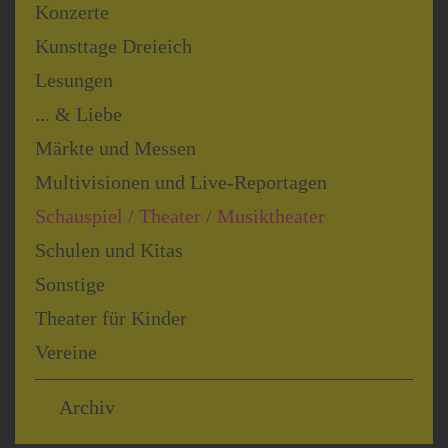
Aktivitäten
Konzerte
sammeln.
Kunsttage Dreieich
Bitte lesen
Sie die
Lesungen
Details
durch und
... & Liebe
stimmen
Märkte und Messen
Sie der
Nutzung
Multivisionen und Live-Reportagen
des
Schauspiel / Theater / Musiktheater
Service
zu, um
Schulen und Kitas
dieses
Video
Sonstige
anzusehen.
Theater für Kinder
Mehr
Vereine
Informationen
Akzeptieren
Archiv
powered