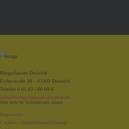
by
Usercentrics
Consent
Management
Platform
&
eRecht24
Bürgerhäuser Dreieich
Fichtestraße 50 – 63303 Dreieich
Telefon 0 61 03 / 60 00-0
info@buergerhaeuser-dreieich.de
(bitte nicht für Ticketanfragen nutzen)
Impressum
Cookies / Datenschutzerklärung