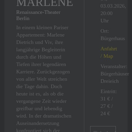
MARLENE
03.03.2026,
Renaissance-Theater
20:00
Berlin
Uhr
In einem kleinen Pariser
Ort:
Appartement: Marlene
Bürgerhaus
Dietrich und Viv, ihre
Anfahrt
langjährige Begleiterin
/ Map
durch die Höhen und
Tiefen ihrer legendären
Veranstalter:
Karriere. Zurückgezogen
Bürgerhäuser
von aller Welt streichen
Dreieich
die Tage dahin. Doch
Eintritt:
heute ist es, als ob die
31 €
/
vergangene Zeit wieder
27 €
/
greifbar und lebendig
24 €
wird. In der dramatischen
Auseinandersetzung
konfrontiert sich der