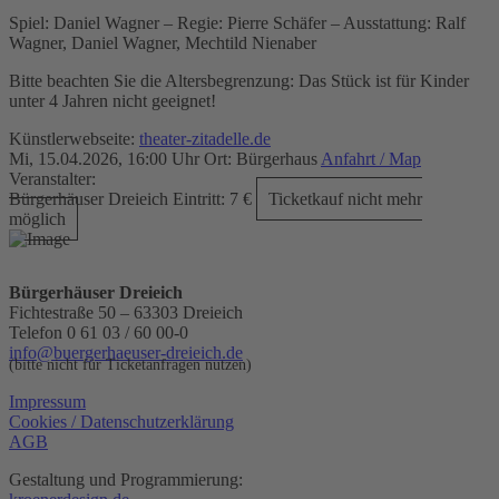
Spiel: Daniel Wagner – Regie: Pierre Schäfer – Ausstattung: Ralf
Wagner, Daniel Wagner, Mechtild Nienaber
Bitte beachten Sie die Altersbegrenzung: Das Stück ist für Kinder
unter 4 Jahren nicht geeignet!
Künstlerwebseite:
theater-zitadelle.de
Mi, 15.04.2026, 16:00 Uhr
Ort: Bürgerhaus
Anfahrt / Map
Veranstalter:
Bürgerhäuser Dreieich
Eintritt:
7 €
Ticketkauf nicht mehr
möglich
Bürgerhäuser Dreieich
Fichtestraße 50 – 63303 Dreieich
Telefon 0 61 03 / 60 00-0
info@buergerhaeuser-dreieich.de
(bitte nicht für Ticketanfragen nutzen)
Impressum
Cookies / Datenschutzerklärung
AGB
Gestaltung und Programmierung: