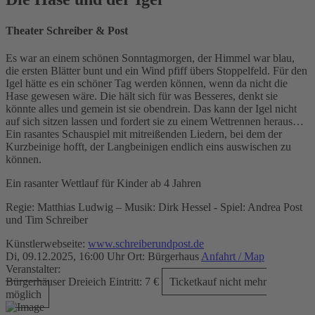
Theater Schreiber & Post
Es war an einem schönen Sonntagmorgen, der Himmel war blau,
die ersten Blätter bunt und ein Wind pfiff übers Stoppelfeld. Für den
Igel hätte es ein schöner Tag werden können, wenn da nicht die
Hase gewesen wäre. Die hält sich für was Besseres, denkt sie
könnte alles und gemein ist sie obendrein. Das kann der Igel nicht
auf sich sitzen lassen und fordert sie zu einem Wettrennen heraus…
Ein rasantes Schauspiel mit mitreißenden Liedern, bei dem der
Kurzbeinige hofft, der Langbeinigen endlich eins auswischen zu
können.
Ein rasanter Wettlauf für Kinder ab 4 Jahren
Regie: Matthias Ludwig – Musik: Dirk Hessel - Spiel: Andrea Post
und Tim Schreiber
Künstlerwebseite:
www.schreiberundpost.de
Di, 09.12.2025, 16:00 Uhr
Ort: Bürgerhaus
Anfahrt / Map
Veranstalter:
Bürgerhäuser Dreieich
Eintritt:
7 €
Ticketkauf nicht mehr
möglich