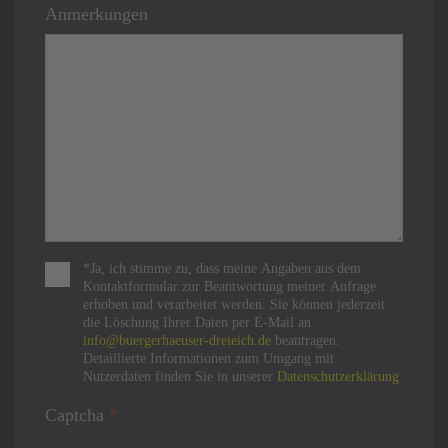
Anmerkungen
Nutzungsbedingungen
*
*Ja, ich stimme zu, dass meine Angaben aus dem
Kontaktformular zur Beantwortung meiner Anfrage
erhoben und verarbeitet werden. Sie können jederzeit
die Löschung Ihrer Daten per E-Mail an
info@buergerhaeuser-dreieich.de
beantragen.
Detaillierte Informationen zum Umgang mit
Nutzerdaten finden Sie in unserer
Datenschutzerklärung
Captcha
*