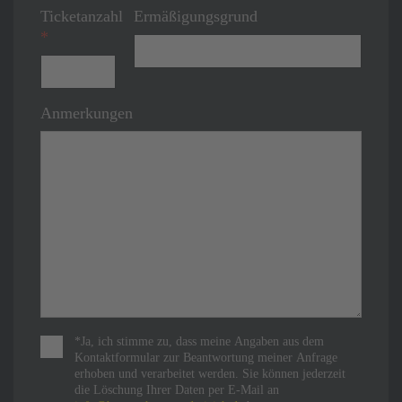
Ticketanzahl
Ermäßigungsgrund
*
Anmerkungen
Nutzungsbedingungen
*
*Ja, ich stimme zu, dass meine Angaben aus dem
Kontaktformular zur Beantwortung meiner Anfrage
erhoben und verarbeitet werden. Sie können jederzeit
die Löschung Ihrer Daten per E-Mail an